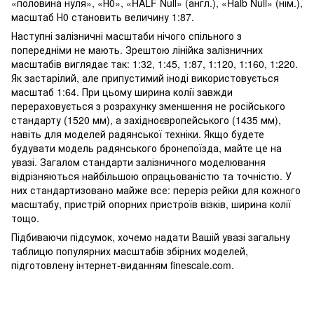
«половина нуля», «Н0», «HALF Null» (англ.), «Halb Null» (нім.),
масштаб Н0 становить величину 1:87.
Наступні залізничні масштаби нічого спільного з
попередніми не мають. Зрештою лінійка залізничних
масштабів виглядає так: 1:32, 1:45, 1:87, 1:120, 1:160, 1:220.
Як застарілий, але припустимий іноді використовується
масштаб 1:64. При цьому ширина колії завжди
перераховується з розрахунку зменшення не російського
стандарту (1520 мм), а західноєвропейського (1435 мм),
навіть для моделей радянської техніки. Якщо будете
будувати модель радянського бронепоїзда, майте це на
увазі. Загалом стандарти залізничного моделювання
відрізняються найбільшою опрацьованістю та точністю. У
них стандартизовано майже все: переріз рейки для кожного
масштабу, пристрій опорних пристроїв візків, ширина колії
тощо.
Підбиваючи підсумок, хочемо надати Вашій увазі загальну
таблицю популярних масштабів збірних моделей,
підготовлену інтернет-виданням finescale.com.