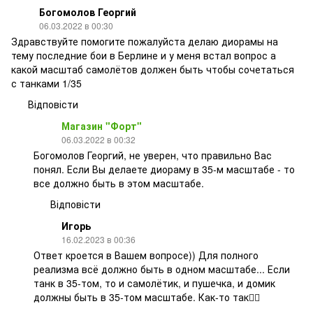
Богомолов Георгий
06.03.2022 в 00:30
Здравствуйте помогите пожалуйста делаю диорамы на
тему последние бои в Берлине и у меня встал вопрос а
какой масштаб самолётов должен быть чтобы сочетаться
с танками 1/35
Відповісти
Магазин "Форт"
06.03.2022 в 00:32
Богомолов Георгий, не уверен, что правильно Вас
понял. Если Вы делаете диораму в 35-м масштабе - то
все должно быть в этом масштабе.
Відповісти
Игорь
16.02.2023 в 00:36
Ответ кроется в Вашем вопросе)) Для полного
реализма всё должно быть в одном масштабе... Если
танк в 35-том, то и самолётик, и пушечка, и домик
должны быть в 35-том масштабе. Как-то так🤷‍♂️