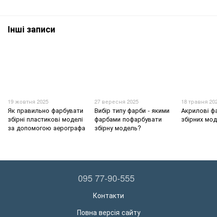
Інші записи
19 жовтня 2025
27 вересня 2025
18 травня 20
Як правильно фарбувати
Вибір типу фарби - якими
Акрилові ф
збірні пластикові моделі
фарбами пофарбувати
збірних мо
за допомогою аерографа
збірну модель?
095 77-90-555
Контакти
Повна версія сайту