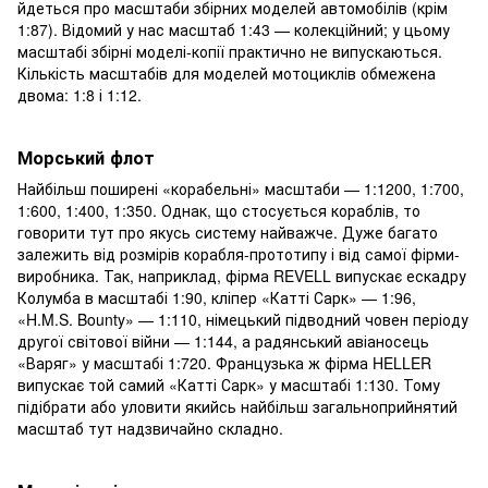
йдеться про масштаби збірних моделей автомобілів (крім
1:87). Відомий у нас масштаб 1:43 — колекційний; у цьому
масштабі збірні моделі-копії практично не випускаються.
Кількість масштабів для моделей мотоциклів обмежена
двома: 1:8 і 1:12.
Морський флот
Найбільш поширені «корабельні» масштаби — 1:1200, 1:700,
1:600, 1:400, 1:350. Однак, що стосується кораблів, то
говорити тут про якусь систему найважче. Дуже багато
залежить від розмірів корабля-прототипу і від самої фірми-
виробника. Так, наприклад, фірма REVELL випускає ескадру
Колумба в масштабі 1:90, кліпер «Катті Сарк» — 1:96,
«H.M.S. Bounty» — 1:110, німецький підводний човен періоду
другої світової війни — 1:144, а радянський авіаносець
«Варяг» у масштабі 1:720. Французька ж фірма HELLER
випускає той самий «Катті Сарк» у масштабі 1:130. Тому
підібрати або уловити якийсь найбільш загальноприйнятий
масштаб тут надзвичайно складно.