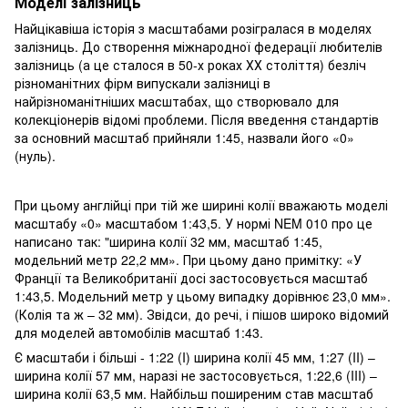
Моделі залізниць
Найцікавіша історія з масштабами розігралася в моделях
залізниць. До створення міжнародної федерації любителів
залізниць (а це сталося в 50-х роках ХХ століття) безліч
різноманітних фірм випускали залізниці в
найрізноманітніших масштабах, що створювало для
колекціонерів відомі проблеми. Після введення стандартів
за основний масштаб прийняли 1:45, назвали його «0»
(нуль).
При цьому англійці при тій же ширині колії вважають моделі
масштабу «0» масштабом 1:43,5. У нормі NEM 010 про це
написано так: "ширина колії 32 мм, масштаб 1:45,
модельний метр 22,2 мм». При цьому дано примітку: «У
Франції та Великобританії досі застосовується масштаб
1:43,5. Модельний метр у цьому випадку дорівнює 23,0 мм».
(Колія та ж – 32 мм). Звідси, до речі, і пішов широко відомий
для моделей автомобілів масштаб 1:43.
Є масштаби і більші - 1:22 (I) ширина колії 45 мм, 1:27 (II) –
ширина колії 57 мм, наразі не застосовується, 1:22,6 (III) –
ширина колії 63,5 мм. Найбільш поширеним став масштаб