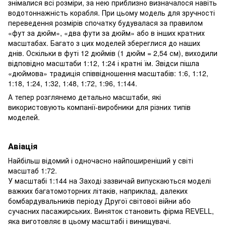
знімалися всі розміри, за нею приблизно визначалося навіть
водотоннажність корабля. При цьому модель для зручності
переведення розмірів спочатку будувалася за правилом
«фут за дюйм», «два фути за дюйм» або в інших кратних
масштабах. Багато з цих моделей збереглися до наших
днів. Оскільки в футі 12 дюймів (1 дюйм = 2,54 см), виходили
відповідно масштаби 1:12, 1:24 і кратні їм. Звідси пішла
«дюймова» традиція співвідношення масштабів: 1:6, 1:12,
1:18, 1:24, 1:32, 1:48, 1:72, 1:96, 1:144.
А тепер розглянемо детально масштаби, які
використовують компанії-виробники для різних типів
моделей.
Авіація
Найбільш відомий і одночасно найпоширеніший у світі
масштаб 1:72.
У масштабі 1:144 на Заході зазвичай випускаються моделі
важких багатомоторних літаків, наприклад, далеких
бомбардувальників періоду Другої світової війни або
сучасних пасажирських. Виняток становить фірма REVELL,
яка виготовляє в цьому масштабі і винищувачі.