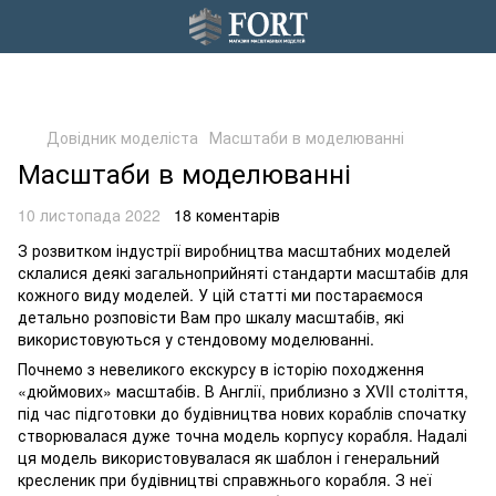
Довідник моделіста
Масштаби в моделюванні
Масштаби в моделюванні
10 листопада 2022
18 коментарів
З розвитком індустрії виробництва масштабних моделей
склалися деякі загальноприйняті стандарти масштабів для
кожного виду моделей. У цій статті ми постараємося
детально розповісти Вам про шкалу масштабів, які
використовуються у стендовому моделюванні.
Почнемо з невеликого екскурсу в історію походження
«дюймових» масштабів. В Англії, приблизно з XVII століття,
під час підготовки до будівництва нових кораблів спочатку
створювалася дуже точна модель корпусу корабля. Надалі
ця модель використовувалася як шаблон і генеральний
кресленик при будівництві справжнього корабля. З неї