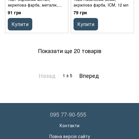
акрилова фарба, металік,
акрилова фарба, ICM, 12 мл
ICM, 12 мл
91 грн
79 грн
Купити
Купити
Показати ще 20 товарів
Назад
Вперед
1
з 5
095 77-90-555
Контакти
Повна версія сайту