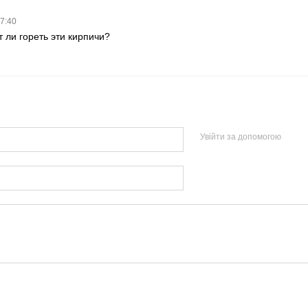
17:40
 ли гореть эти кирпичи?
Увійти за допомогою