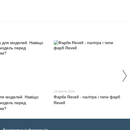
14 квітня 2023
для моделей. Навіщо
Фарби Revell - палітра і типи фарб
 модель перед
Revell
ям?