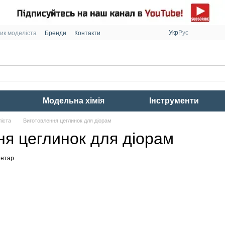
Укр
Рус
ик моделіста
Бренди
Контакти
Модельна хімія
Інструменти
ліста
Виготовлення цеглинок для діорам
ня цеглинок для діорам
ентар