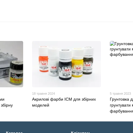
18 травня 2024
5 травня 2023
ими
Акрилові фарби ICM для збірних
Грунтовка 
збірну
моделей
грунтувати
фарбуванн