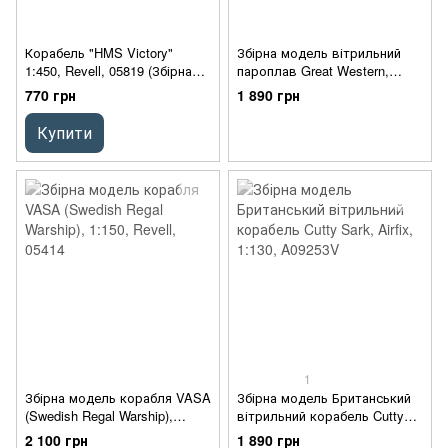
Корабель "HMS Victory"
Збірна модель вітрильний
1:450, Revell, 05819 (Збірна
пароплав Great Western,
модель)
Airfix, 1:180, A08252V
770 грн
1 890 грн
Купити
1
Збірна модель корабля VASA
Збірна модель Британський
(Swedish Regal Warship),
вітрильний корабель Cutty
1:150, Revell, 05414
Sark, Airfix, 1:130, A09253V
2 100 грн
1 890 грн