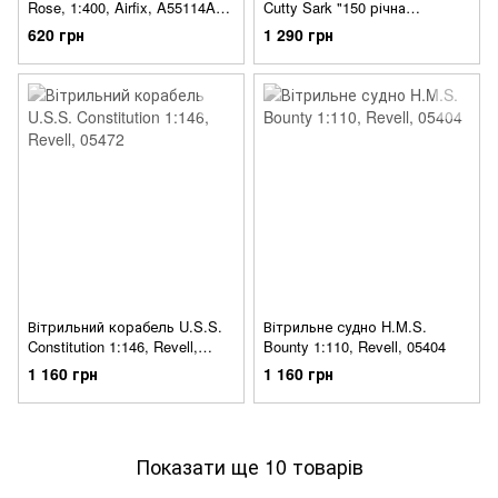
Rose, 1:400, Airfix, A55114A
Cutty Sark "150 річна
(Стартовий набір)
річниця", 1: 220, Revell, 05430
620 грн
1 290 грн
(Подарунковий набір)
Вітрильний корабель U.S.S.
Вітрильне судно H.M.S.
Constitution 1:146, Revell,
Bounty 1:110, Revell, 05404
05472
1 160 грн
1 160 грн
Показати ще 10 товарів