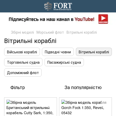
Збірні моделі
Морський флот
Вітрильні кораблі
Вітрильні кораблі
Військові кораблі
Підводні човни
Вітрильні кораблі
Торговельні судна
Пасажирські судна
Допоміжний флот
Фільтр
За популярністю