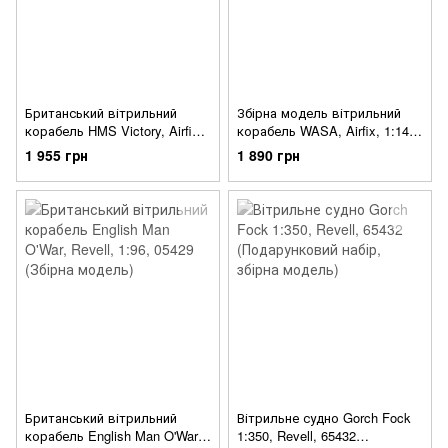
Британський вітрильний
Збірна модель вітрильний
корабель HMS Victory, Airfix,
корабель WASA, Airfix, 1:144,
1:180, A09252V (Збірна
A09256V
1 955 грн
1 890 грн
модель)
Британський вітрильний
Вітрильне судно Gorch Fock
корабель English Man O'War,
1:350, Revell, 65432