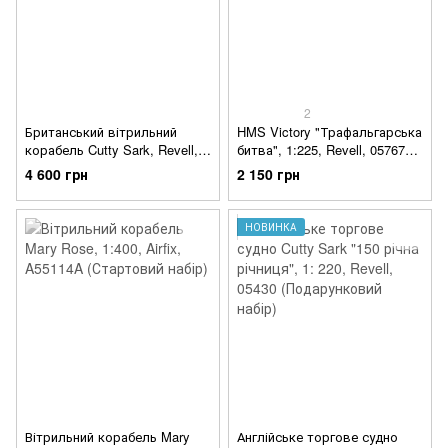
2
Британський вітрильний
HMS Victory "Трафальгарська
корабель Cutty Sark, Revell,
битва", 1:225, Revell, 05767
1:96, 05422
(Подарунковий набір)
4 600 грн
2 150 грн
НОВИНКА
Вітрильний корабель Mary
Англійське торгове судно