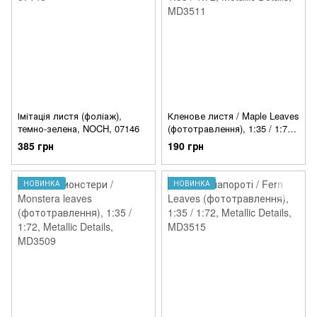
Імітація листя (фоліаж),
Кленове листя / Maple Leaves
темно-зелена, NOCH, 07146
(фототравлення), 1:35 / 1:72,
Metallic Details, MD3511
385 грн
190 грн
НОВИНКА
НОВИНКА