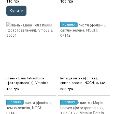
110 грн
105 грн
Купити
НОВИНКА
Ліана - Liana Tetrastigma
Імітація листя (фоліаж),
(фототравлення), Vmodels,
світло-зелена, NOCH, 07142
35054
155 грн
385 грн
НОВИНКА
НОВИНКА