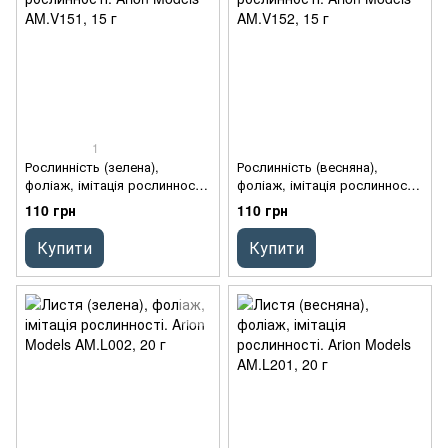
1
Рослинність (зелена),
Рослинність (весняна),
фоліаж, імітація рослинності.
фоліаж, імітація рослинності.
Arion Models AM.V151, 15 г
Arion Models AM.V152, 15 г
110 грн
110 грн
Купити
Купити