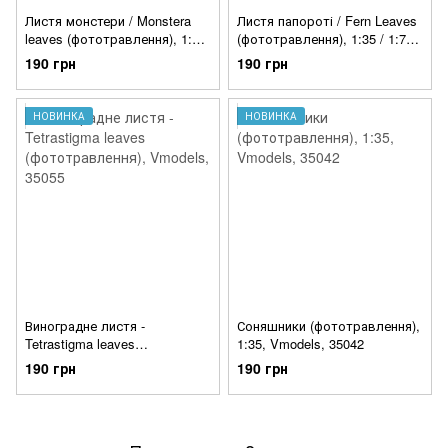
Листя монстери / Monstera
Листя папороті / Fern Leaves
leaves (фототравлення), 1:35
(фототравлення), 1:35 / 1:72,
/ 1:72, Metallic Details, MD3509
Metallic Details, MD3515
190 грн
190 грн
НОВИНКА
НОВИНКА
Виноградне листя -
Соняшники (фототравлення),
Tetrastigma leaves
1:35, Vmodels, 35042
(фототравлення), Vmodels,
190 грн
190 грн
35055