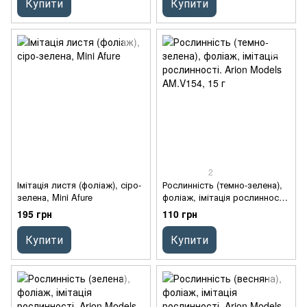
Купити
Купити
2
Імітація листя (фоліаж), сіро-
Рослинність (темно-зелена),
зелена, Mini Afure
фоліаж, імітація рослинності.
Arion Models AM.V154, 15 г
195 грн
110 грн
Купити
Купити