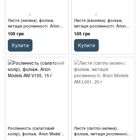
2
2
Листя (зелена), фоліаж,
Листя (весняна), фоліаж,
імітація рослинності. Arion
імітація рослинності. Arion
Models AM.L002, 20 г
Models AM.L201, 20 г
105 грн
105 грн
Купити
Купити
Рослинність (салатовий
Листя (світло-зелена),
колір), фоліаж. Arion Models
фоліаж, імітація рослинності.
AM.V155, 15 г
Arion Models AM.L001, 20 г