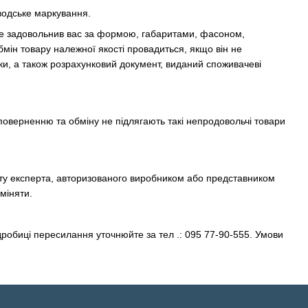
аводське маркування.
 не задовольнив вас за формою, габаритами, фасоном,
мін товару належної якості провадиться, якщо він не
ки, а також розрахунковий документ, виданий споживачеві
 поверненню та обміну не підлягають такі непродовольчі товари
акту експерта, авторизованого виробником або представником
міняти.
обиці пересилання уточнюйте за тел .: 095 77-90-555. Умови