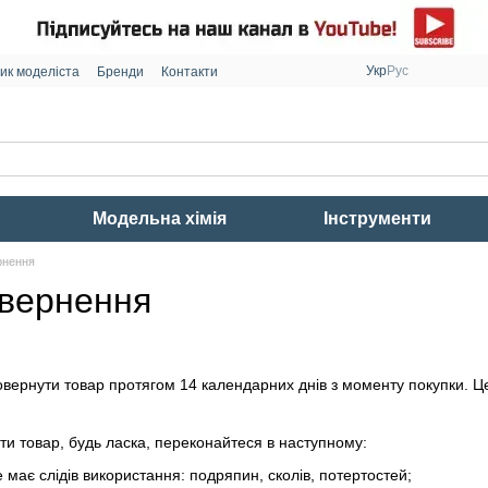
Укр
Рус
ик моделіста
Бренди
Контакти
Модельна хімія
Інструменти
рнення
овернення
вернути товар протягом 14 календарних днів з моменту покупки. Це
и товар, будь ласка, переконайтеся в наступному:
не має слідів використання: подряпин, сколів, потертостей;