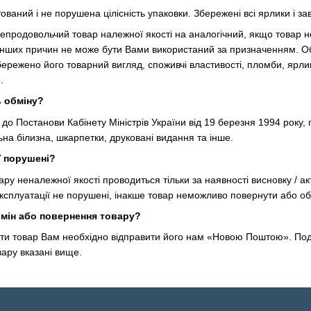
ований і не порушена цілісність упаковки. Збережені всі ярлики і з
епродовольчий товар належної якості на аналогічний, якщо товар
інших причин не може бути Вами використаний за призначенням. Об
бережено його товарний вигляд, споживчі властивості, пломби, ярли
.
ь обміну?
 до Постанови Кабінету Міністрів України від 19 березня 1994 року,
льна білизна, шкарпетки, друковані видання та інше.
ї порушені?
ру неналежної якості проводиться тільки за наявності висновку / 
експлуатації не порушені, інакше товар неможливо повернути або об
бмін або повернення товару?
ти товар Вам необхідно відправити його нам «Новою Поштою». Подр
ару вказані вище.