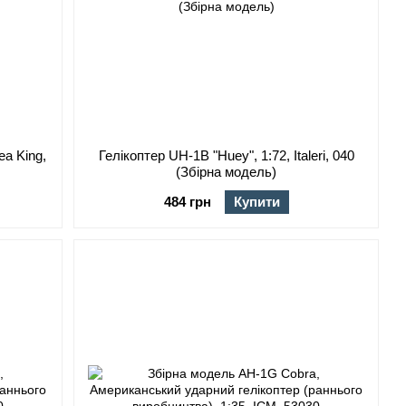
a King,
Гелікоптер UH-1B "Huey", 1:72, Italeri, 040
(Збірна модель)
484 грн
Купити