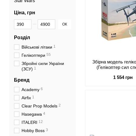
Star Wars
Ціна, грн
Від Ціна, грн
До Ціна, грн
ОК
Розділ
1
Військові літаки
55
Гелікоптери
Збірна модель геліко
Збройні сили України
(Гелікоптер сил с
1
(ЗСУ)
США), 1:48
1 554 грн
Бренд
6
Academy
1
Airfix
2
Clear Prop Models
4
Hasegawa
12
ITALERI
3
Hobby Boss