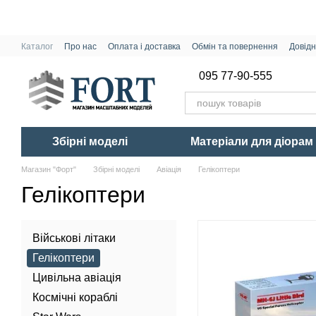
Перейти до основного контенту
Каталог
Про нас
Оплата і доставка
Обмін та повернення
Довідн
095 77-90-555
Збірні моделі
Матеріали для діорам
Магазин "Форт"
Збірні моделі
Авіація
Гелікоптери
Гелікоптери
Військові літаки
Гелікоптери
Цивільна авіація
Космічні кораблі