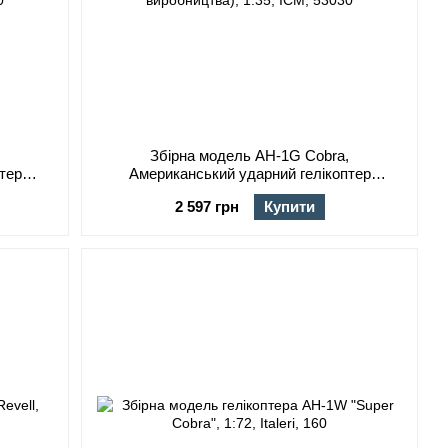
,
Збірна модель AH-1G Cobra,
тер
Американський ударний гелікоптер
, 32060
(раннього виробництва), 1:35, ICM, 53030
2 597 грн
Купити