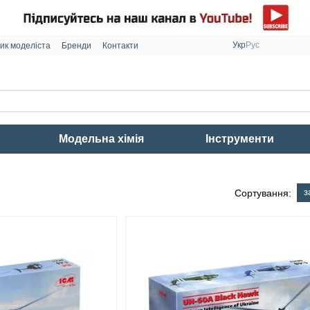
Укр
Рус
ик моделіста
Бренди
Контакти
Модельна хімія
Інструменти
з
Сортування: