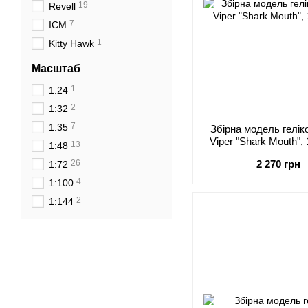
19
Revell
7
ICM
1
Kitty Hawk
Масштаб
1
1:24
2
1:32
7
1:35
Збірна модель гелі
Viper "Shark Mouth",
13
1:48
26
2 270 грн
1:72
4
1:100
2
1:144