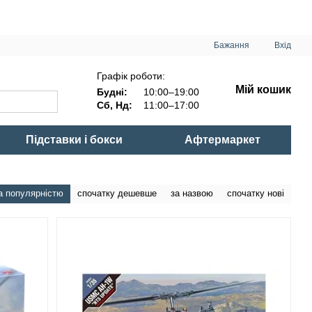
Бажання
Вхід
Графік роботи:
Мій кошик
Будні:
10:00–19:00
Сб, Нд:
11:00–17:00
Підставки і бокси
Афтермаркет
а популярністю
спочатку дешевше
за назвою
спочатку нові