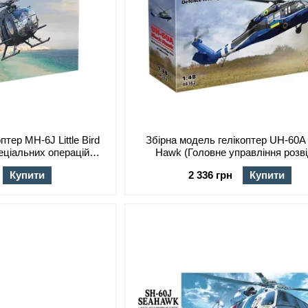
птер MH-6J Little Bird
Збірна модель гелікоптер UH-60A
пеціальних операцій
Hawk (Головне управління розв
, ICM, 48369
Міноборони України), 1:48, ICM, 
Купити
2 336 грн
Купити