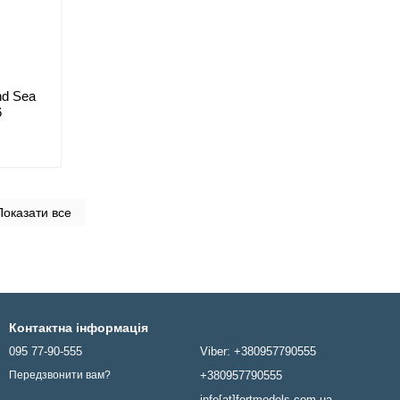
nd Sea
6
Показати все
Контактна інформація
095 77-90-555
Viber: +380957790555
+380957790555
Передзвонити вам?
info[at]fortmodels.com.ua