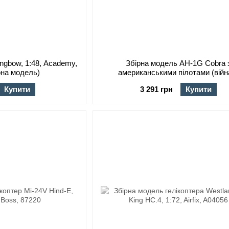
ngbow, 1:48, Academy,
Збірна модель AH-1G Cobra 
рна модель)
американськими пілотами (війн
В'єтнамі), 1:32, ICM, 32062
Купити
3 291 грн
Купити