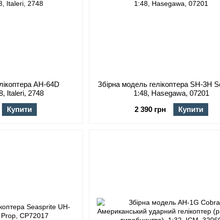
елікоптера AH-64D
Збірна модель гелікоптера SH-3H Se
, Italeri, 2748
1:48, Hasegawa, 07201
Купити
2 390 грн
Купити