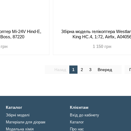
оптер Mi-24V Hind-E,
Збірна модель гелікоптера Westla
 Boss, 87220
King HC.4, 1:72, Airfix, A0405
 грн
1 150 грн
Назад
1
2
3
Вперед
Каталог
Клієнтам
Збірні моделі
Вхід до кабінету
Матеріали для діорам
Каталог
Модельна хімія
Про нас