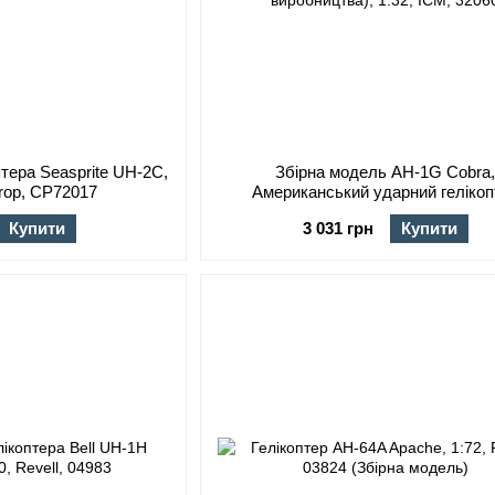
птера Seasprite UH-2C,
Збірна модель AH-1G Cobra
Prop, CP72017
Американський ударний гелікоп
(раннього виробництва), 1:32, ICM
Купити
3 031 грн
Купити