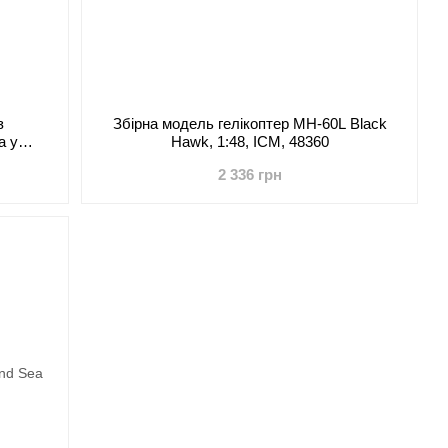
з
Збірна модель гелікоптер MH-60L Black
а у
Hawk, 1:48, ICM, 48360
2 336 грн