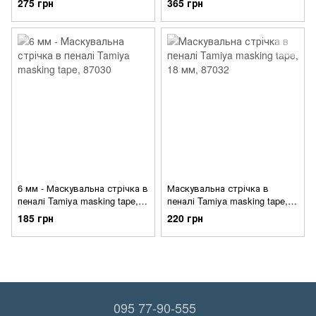
275 грн
365 грн
6 мм - Маскувальна стрічка в
Маскувальна стрічка в
пеналі Tamiya masking tape,
пеналі Tamiya masking tape,
87030
18 мм, 87032
185 грн
220 грн
095 77-90-555