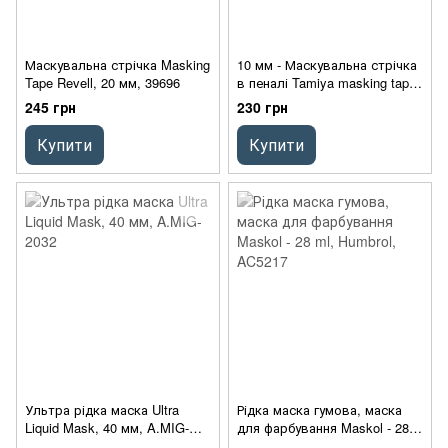
Маскувальна стрічка Masking
10 мм - Маскувальна стрічка
Tape Revell, 20 мм, 39696
в пеналі Tamiya masking tape,
87031
245 грн
230 грн
Купити
Купити
Ультра рідка маска Ultra
Рідка маска гумова, маска
Liquid Mask, 40 мм, A.MIG-
для фарбування Maskol - 28
2032
ml, Humbrol, AC5217