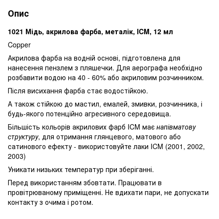
Опис
1021 Мідь, акрилова фарба, металік, ICM, 12 мл
Copper
Акрилова фарба на водній основі, підготовлена ​​для
нанесення пензлем з пляшечки. Для аерографа необхідно
розбавити водою на 40 - 60% або акриловим розчинником.
Після висихання фарба стає водостійкою.
А також стійкою до мастил, емалей, змивки, розчинника, і
будь-якого потенційно агресивного середовища.
Більшість кольорів акрилових фарб ICM має
напівматову
структуру
, для отримання глянцевого, матового або
сатинового ефекту - використовуйте лаки ICM (2001, 2002,
2003)
Уникати низьких температур при зберіганні.
Перед використанням збовтати. Працювати в
провітрюваному приміщенні. Не вдихати пари, не допускати
контакту з очима і ротом.