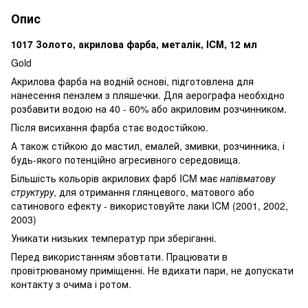
Опис
1017 Золото, акрилова фарба, металік, ICM, 12 мл
Gold
Акрилова фарба на водній основі, підготовлена ​​для
нанесення пензлем з пляшечки. Для аерографа необхідно
розбавити водою на 40 - 60% або акриловим розчинником.
Після висихання фарба стає водостійкою.
А також стійкою до мастил, емалей, змивки, розчинника, і
будь-якого потенційно агресивного середовища.
Більшість кольорів акрилових фарб ICM має
напівматову
структуру
, для отримання глянцевого, матового або
сатинового ефекту - використовуйте лаки ICM (2001, 2002,
2003)
Уникати низьких температур при зберіганні.
Перед використанням збовтати. Працювати в
провітрюваному приміщенні. Не вдихати пари, не допускати
контакту з очима і ротом.