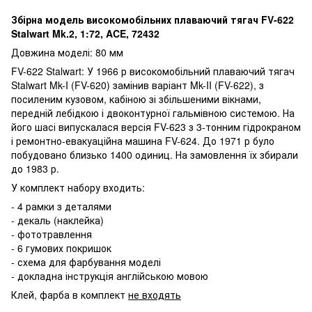
Збірна модель високомобільних плаваючий тягач FV-622
Stalwart Mk.2, 1:72, ACE, 72432
Довжина моделі: 80 мм
FV-622 Stalwart: У 1966 р високомобільний плаваючий тягач
Stalwart Mk-I (FV-620) замінив варіант Mk-II (FV-622), з
посиленим кузовом, кабіною зі збільшеними вікнами,
передній лебідкою і двоконтурної гальмівною системою. На
його шасі випускалася версія FV-623 з 3-тонним гідрокраном
і ремонтно-евакуаційна машина FV-624. До 1971 р було
побудовано близько 1400 одиниц. На замовлення їх збирали
до 1983 р.
У комплект набору входить:
- 4 рамки з деталями
- декаль (наклейка)
- фототравлення
- 6 гумових покришок
- схема для фарбування моделі
- докладна інструкція англійською мовою
Клей, фарба в комплект
не входять