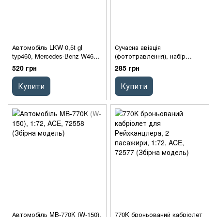
Автомобіль LKW 0,5t gl
Сучасна авіація
typ460, Mercedes-Benz W460,
(фототравлення), набір
1:72, ACE, 72470 (Збірна
універсальний, 1:72, ACE,
520 грн
285 грн
модель)
7262
Купити
Купити
Автомобіль MB-770K (W-150),
770K броньований кабріолет