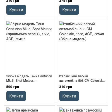
210 грн
275 грн
1: 350, ACE, r350-4
Купити
Купити
Збірна модель Танк Centurion
Італійський легкий
Mk.5, Shot Meteor
автомобіль 508 CM Coloniale,
(ізраїльська версія), 1:72,
1:72, ACE, 72548 (Збірна
590 грн
310 грн
ACE, 72427
модель)
Купити
Купити