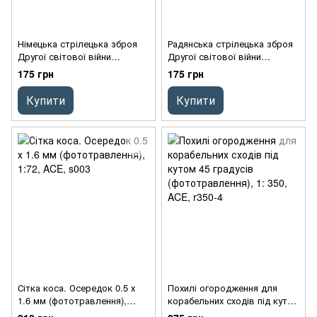
Німецька стрілецька зброя
Радянська стрілецька зброя
Другої світової війни
Другої світової війни
(фототравлення), 1:72, ACE,
(фототравлення), 1:72, ACE,
175 грн
175 грн
7226
7227
Купити
Купити
Сітка коса. Осередок 0.5 х
Похилі огородження для
1.6 мм (фототравлення),
корабельних сходів під кутом
1:72, ACE, s003
45 градусів (фототравлення),