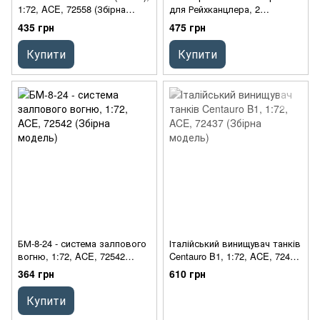
1:72, ACE, 72558 (Збірна
для Рейхканцлера, 2
модель)
пасажири, 1:72, ACE, 72577
435 грн
475 грн
(Збірна модель)
Купити
Купити
БМ-8-24 - система залпового
Італійський винищувач танків
вогню, 1:72, ACE, 72542
Centauro B1, 1:72, ACE, 72437
(Збірна модель)
(Збірна модель)
364 грн
610 грн
Купити