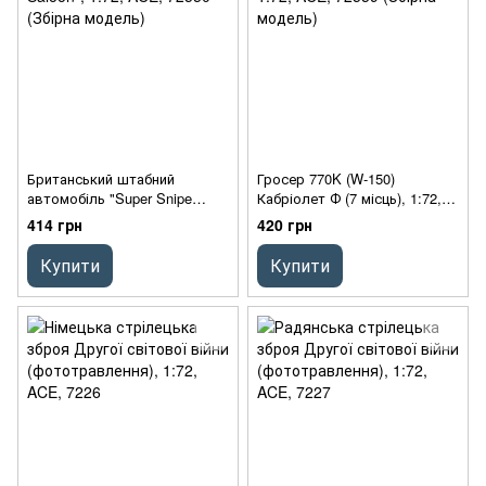
Британський штабний
Гросер 770K (W-150)
автомобіль "Super Snipe
Кабріолет Ф (7 місць), 1:72,
Saloon", 1:72, ACE, 72550
ACE, 72559 (Збірна модель)
414 грн
420 грн
(Збірна модель)
Купити
Купити