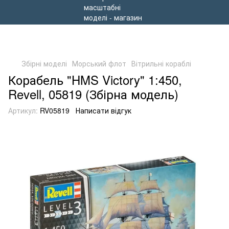
Збірні моделі
Морський флот
Вітрильні кораблі
Корабель "HMS Victory" 1:450,
Revell, 05819 (Збірна модель)
Артикул:
RV05819
Написати відгук