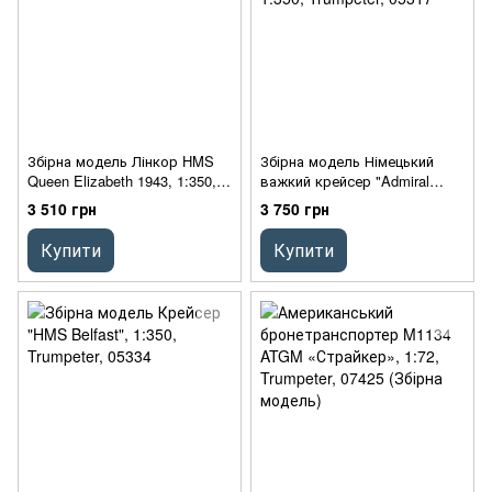
Збірна модель Лінкор HMS
Збірна модель Німецький
Queen Elizabeth 1943, 1:350,
важкий крейсер "Admiral
Trumpeter, 05324
Hipper" 1941, 1:350, Trumpeter,
3 510 грн
3 750 грн
05317
Купити
Купити