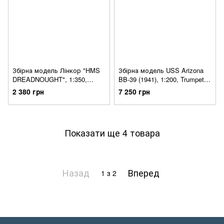
Збірна модель Лінкор "HMS
Збірна модель USS Arizona
DREADNOUGHT", 1:350,
BB-39 (1941), 1:200, Trumpeter,
Trumpeter, 05329
03701
2 380 грн
7 250 грн
Показати ще 4 товара
Назад
Вперед
1
з 2