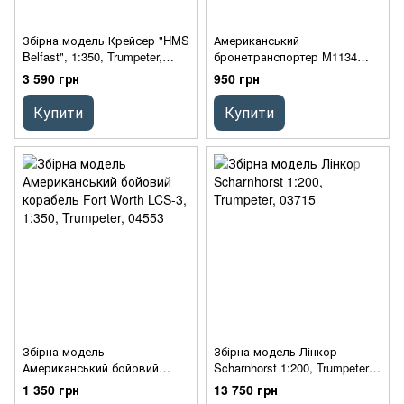
Збірна модель Крейсер "HMS
Американський
Belfast", 1:350, Trumpeter,
бронетранспортер M1134
05334
ATGM «Страйкер», 1:72,
3 590 грн
950 грн
Trumpeter, 07425 (Збірна
модель)
Купити
Купити
Збірна модель
Збірна модель Лінкор
Американський бойовий
Scharnhorst 1:200, Trumpeter,
корабель Fort Worth LCS-3,
03715
1 350 грн
13 750 грн
1:350, Trumpeter, 04553