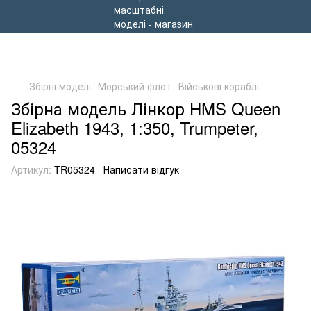
Збірні моделі
Морський флот
Військові кораблі
Збірна модель Лінкор HMS Queen
Elizabeth 1943, 1:350, Trumpeter,
05324
Артикул:
TR05324
Написати відгук