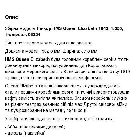
Опис
Збірна модель
Лінкор HMS Queen Elizabeth 1943, 1:350,
Trumpeter, 05324
Тип: пластикова модель для склеювання
Довжина моделі: 562,8 мм. Ширина: 87,8 мм
HMS Queen Elizabeth
була головним кораблем серії з п'яти
древноутних лінкорів, побудованих для Королівського
військово-морського флоту Великобританії на початку 1910-
х років, і часто використовувалася як флагман.
Queen Elizabeth та інші лінкори класу «супер-дредноут»
стали першими кораблями свого типу, які використовували
нафту замість вугілля як паливо. Згодом корабель служив
на різних театрах воєнних дій під час Другої світової війни
та був розібраний на метал у 1948 році.
У набір для складання пластикової моделі входить:
- 600+ пластикових деталей;
- декаль (наклейка)