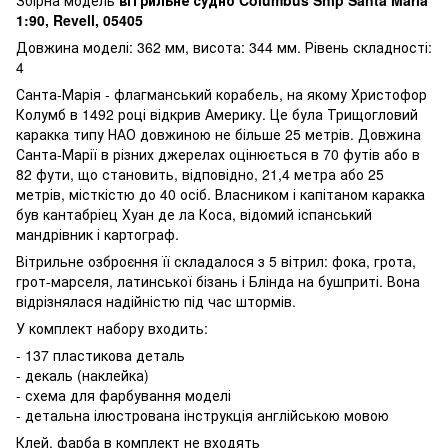
1:90, Revell, 05405
Довжина моделі: 362 мм, висота: 344 мм. Рівень складності:
4
Санта-Марія - флагманський корабель, на якому Христофор
Колумб в 1492 році відкрив Америку. Це була Трищогловий
каракка типу НАО довжиною не більше 25 метрів. Довжина
Санта-Марії в різних джерелах оцінюється в 70 футів або в
82 фути, що становить, відповідно, 21,4 метра або 25
метрів, місткістю до 40 осіб. Власником і капітаном каракка
був кантабріец Хуан де ла Коса, відомий іспанський
мандрівник і картограф.
Вітрильне озброєння її складалося з 5 вітрил: фока, грота,
грот-марселя, латинської бізань і Блінда на бушприті. Вона
відрізнялася надійністю під час штормів.
У комплект набору входить:
- 137 пластикова деталь
- декаль (наклейка)
- схема для фарбування моделі
- детальна ілюстрована інструкція англійською мовою
Клей, фарба в комплект
не входять