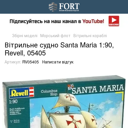
Збірні моделі
Морський флот
Вітрильні кораблі
Вітрильне судно Santa Maria 1:90,
Revell, 05405
Артикул:
RV05405
Написати відгук