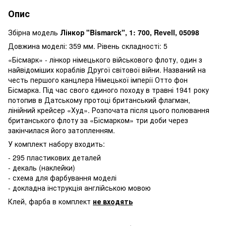
Опис
Збірна модель
Лінкор "Bismarck", 1: 700, Revell, 05098
Довжина моделі: 359 мм. Рівень складності: 5
«Бісмарк» - лінкор німецького військового флоту, один з
найвідоміших кораблів Другої світової війни. Названий на
честь першого канцлера Німецької імперії Отто фон
Бісмарка. Під час свого єдиного походу в травні 1941 року
потопив в Датському протоці британський флагман,
лінійний крейсер «Худ». Розпочата після цього полювання
британського флоту за «Бісмарком» три доби через
закінчилася його затопленням.
У комплект набору входить:
- 295 пластикових деталей
- декаль (наклейки)
- схема для фарбування моделі
- докладна інструкція англійською мовою
Клей, фарба в комплект
не входять