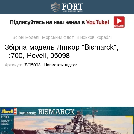
Збірні моделі
Морський флот
Військові кораблі
Збірна модель Лінкор "Bismarck",
1:700, Revell, 05098
Артикул:
RV05098
Написати відгук