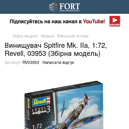
Збірні моделі
Авіація
Військові літаки
Винищувач Spitfire Mk. IIa, 1:72,
Revell, 03953 (Збірна модель)
Артикул:
RV03953
Написати відгук