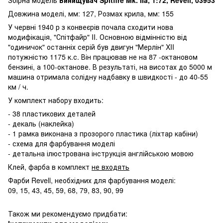
Довжина моделі, мм: 127, Розмах крила, мм: 155
У червні 1940 р з конвеєрів почала сходити нова
модифікація, "Спітфайр" II. Основною відмінністю від
"одиничок" останніх серій був двигун "Мерлін" XII
потужністю 1175 к.с. Він працював не на 87 -октановом
бензині, а 100-октанове. В результаті, на висотах до 5000 м
машина отримала солідну надбавку в швидкості - до 40-55
км / ч.
У комплект набору входить:
- 38 пластикових деталей
- декаль (наклейка)
- 1 рамка виконана з прозорого пластика (ліхтар кабіни)
- схема для фарбування моделі
- детальна ілюстрована інструкція англійською мовою
Клей, фарба в комплект
не входять
Фарби Revell, необхідних для фарбування моделі:
09, 15, 43, 45, 59, 68, 79, 83, 90, 99
Також ми рекомендуємо придбати: