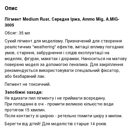
Опис
Пігмент Medium Rust, Середня Іржа, Ammo Mig, A.MIG-
3005
Обсяг: 35 мл
Сухий пігмент для моделізму. Призначений для створення
реалістичних "weathering" ефектів, імітації впливу погодних
умов, старіння, забруднення і слідів експлуатації на
моделях, фігурах, макетах і діорамах. Наноситься на матову
поверхню моделі за допомогою пензлика. Для закріплення
рекомендується використовувати спеціальний фіксатор,
або безбарвний лак.
Пегмент не токсичний.
Запобіжні заходи:
Не вдихати пил пігменту і не приймати всередину.
При попаданні в очі - промити великою кількістю води
протягом 15 хвилин.
Після контакту зі шкірою - ретельно помити шкіру з милом.
Берегти від дітей! Для моделістів старше 14 років.