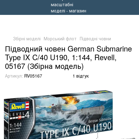
Збірні моделі
Морський флот
Підводні човни
Підводний човен German Submarine
Type IX C/40 U190, 1:144, Revell,
05167 (Збірна модель)
Артикул:
RV05167
1 відгук