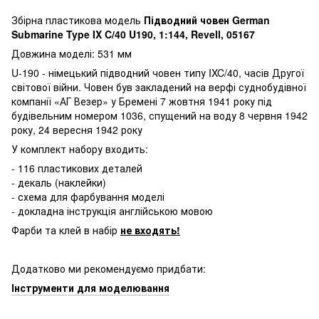
Збірна пластикова модель
Підводний човен German
Submarine Type IX C/40 U190, 1:144, Revell, 05167
Довжина моделі: 531 мм
U-190 - німецький підводний човен типу IXC/40, часів Другої
світової війни. Човен був закладений на верфі суднобудівної
компанії «АГ Везер» у Бремені 7 жовтня 1941 року під
будівельним номером 1036, спущений на воду 8 червня 1942
року, 24 вересня 1942 року
У комплект набору входить:
- 116 пластикових деталей
- декаль (наклейки)
- схема для фарбування моделі
- докладна інструкція англійською мовою
Фарби та клей в набір
не входять!
Додатково ми рекомендуємо придбати:
Інструменти для моделювання