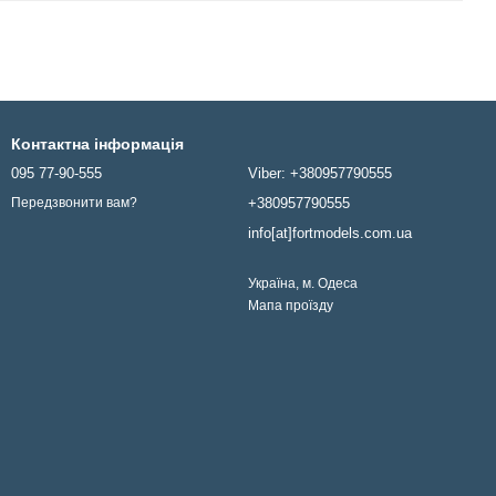
Контактна інформація
095 77-90-555
Viber: +380957790555
+380957790555
Передзвонити вам?
info[at]fortmodels.com.ua
Україна, м. Одеса
Мапа проїзду