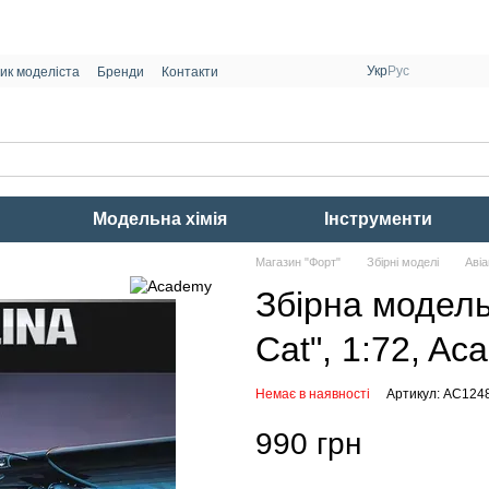
Укр
Рус
ик моделіста
Бренди
Контакти
Модельна хімія
Інструменти
Магазин "Форт"
Збірні моделі
Авіа
Збірна модель
Cat", 1:72, A
Немає в наявності
Артикул: AC124
990 грн