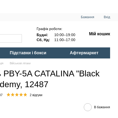
Бажання
Вхід
Графік роботи:
Мій кошик
Будні:
10:00–19:00
Сб, Нд:
11:00–17:00
Підставки і бокси
Афтермаркет
ція
Військові літаки
 PBY-5A CATALINA "Black
cademy, 12487
87
2 відгуки
В бажання