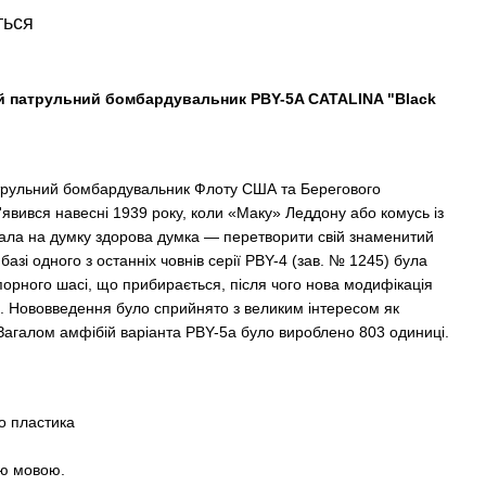
ться
 патрульний бомбардувальник PBY-5A CATALINA "Black
патрульний бомбардувальник Флоту США та Берегового
'явився навесні 1939 року, коли «Маку» Леддону або комусь із
пала на думку здорова думка — перетворити свій знаменитий
базі одного з останніх човнів серії PBY-4 (зав. № 1245) була
порного шасі, що прибирається, після чого нова модифікація
. Нововведення було сприйнято з великим інтересом як
Загалом амфібій варіанта PBY-5a було вироблено 803 одиниці.
о пластика
ою мовою.