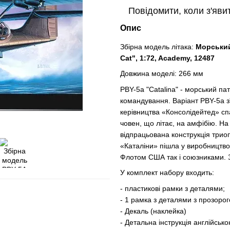
Повідомити, коли з'яви
Опис
Збірна модель літака:
Морський
Cat", 1:72, Academy, 12487
Довжина моделі: 266 мм
PBY-5a "Catalina" - морський 
командування. Варіант PBY-5a з
керівництва «Консолідейтед» с
човен, що літає, на амфібію. На 
відпрацьована конструкція трио
«Каталіни» пішла у виробництво
Флотом США так і союзниками. 
У комплект набору входить:
- пластикові рамки з деталями;
- 1 рамка з деталями з прозорог
- Декаль (наклейка)
- Детальна інструкція англійськ