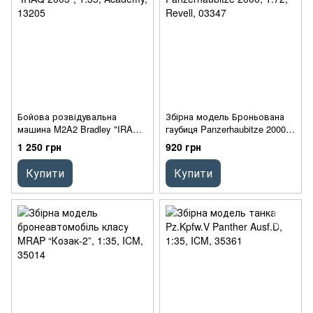
Бойова розвідувальна
Збірна модель Броньована
машина M2A2 Bradley "IRAQ
гаубиця Panzerhaubitze 2000,
2003", 1:35, Academy, 13205
1:72, Revell, 03347
1 250 грн
920 грн
Купити
Купити