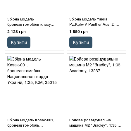
1
Збірна модель
Збірна модель танка
бронеавтомобіль класу
Pz.Kpfw.V Panther Ausf.D,
MRAP “Козак-2”, 1:35, ICM,
1:35, ICM, 35361
2 128 грн
1 850 грн
35014
Купити
Купити
Збірна модель Козак-001,
Бойова розвідувальна
бронеавтомобіль
машина M2 "Bradley", 1:35,
Національної гвардії України,
Academy, 13237