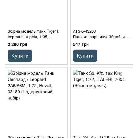
Збірна модель танк Tiger I,
АТЗ-5-43203
середня версія, 1:35,
Паливозаправник Збройних
Academy, 13287
Сил України, 1:72, ICM, 72710
2 280 грн
547 грн
(Збірна модель)
Купити
Купити
Збірна модель Танк Леопард
Танк Sd. Kfz. 182 King Tiger,