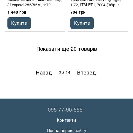
/ Leopard 2A6/A6M, 1:72,
1:72, ITALERI, 7004 (Збірна
Revell, 03180 (Подарунковий
модель)
1 440 грн
704 грн
набір)
Купити
Купити
Показати ще 20 товарів
Назад
Вперед
2
з 14
095 77-90-555
Контакти
Повна версія сайту