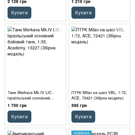
2 128 грн
1 210 грн
1:35, ICM, 35015
Купити
Купити
Танк Merkava Mk.IV LIC -
ПТРК Milan на шасі VBL, 1:72,
Ізраїльський основний
ACE, 72421 (Збірна модель)
бойовий танк, 1:35, Academy,
1 750 грн
595 грн
13227 (Збірна модель)
Купити
Купити
НОВИНКА