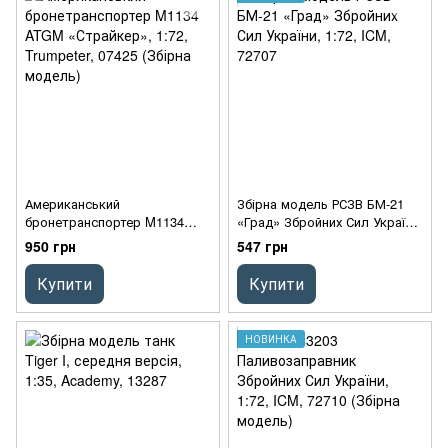
Американський
Збірна модель РСЗВ БМ-21
бронетранспортер M1134
«Град» Збройних Сил України,
ATGM «Страйкер», 1:72,
1:72, ICM, 72707
950 грн
547 грн
Trumpeter, 07425 (Збірна
модель)
Купити
Купити
НОВИНКА