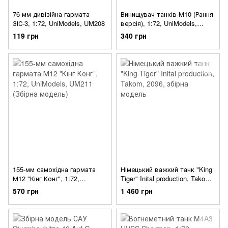
76-мм дивізійна гармата
Винищувач танків М10 (Рання
ЗІС-3, 1:72, UniModels, UM208
версія), 1:72, UniModels,
UM201
119 грн
340 грн
155-мм самохідна гармата
Німецький важкий танк "King
М12 "Кінг Конг", 1:72,
Tiger" Inital production, Takom,
UniModels, UM211 (Збірна
2096, збірна модель
570 грн
1 460 грн
модель)