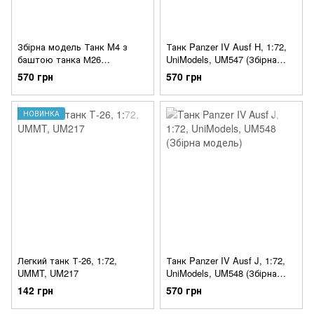
Збірна модель Танк M4 з
Танк Panzer IV Ausf H, 1:72,
баштою танка М26
UniModels, UM547 (Збірна
"Першинг", 1:72, UniModels,
модель)
570 грн
570 грн
UM382
НОВИНКА
Легкий танк Т-26, 1:72,
Танк Panzer IV Ausf J, 1:72,
UMMT, UM217
UniModels, UM548 (Збірна
модель)
142 грн
570 грн