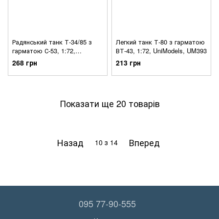
Радянський танк Т-34/85 з
Легкий танк Т-80 з гарматою
гарматою С-53, 1:72,
ВТ-43, 1:72, UniModels, UM393
UniModels, UM328
268 грн
213 грн
Показати ще 20 товарів
Назад
Вперед
10
з 14
095 77-90-555