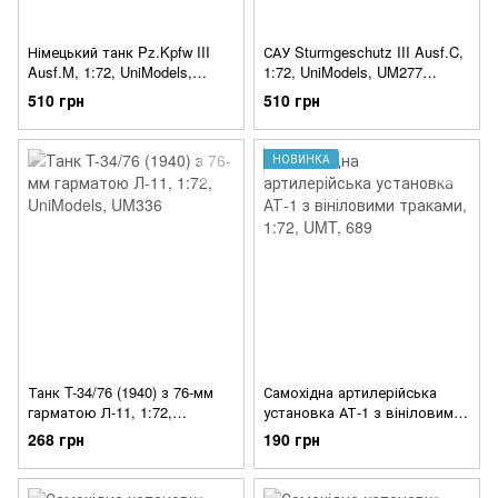
Німецький танк Pz.Kpfw III
САУ Sturmgeschutz III Ausf.C,
Ausf.M, 1:72, UniModels,
1:72, UniModels, UM277
UM273 (Збірна модель)
(Збірна модель)
510 грн
510 грн
НОВИНКА
Танк T-34/76 (1940) з 76-мм
Самохідна артилерійська
гарматою Л-11, 1:72,
установка АТ-1 з вініловими
UniModels, UM336
траками, 1:72, UMT, 689
268 грн
190 грн