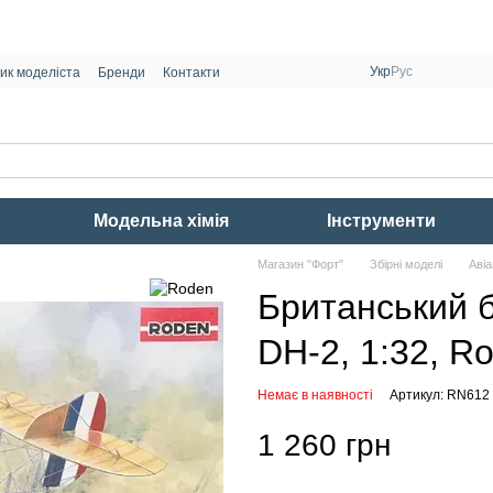
Укр
Рус
ик моделіста
Бренди
Контакти
Модельна хімія
Інструменти
Магазин "Форт"
Збірні моделі
Авіа
Британський бі
DH-2, 1:32, R
Немає в наявності
Артикул: RN612
1 260 грн