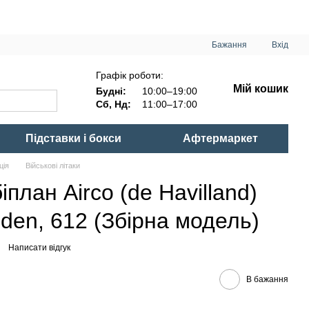
Бажання
Вхід
Графік роботи:
Мій кошик
Будні:
10:00–19:00
Сб, Нд:
11:00–17:00
Підставки і бокси
Афтермаркет
ція
Військові літаки
план Airco (de Havilland)
oden, 612 (Збірна модель)
Написати відгук
В бажання