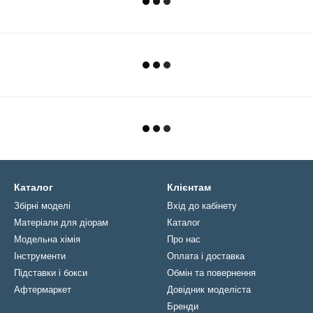
Каталог
Клієнтам
Збірні моделі
Вхід до кабінету
Матеріали для діорам
Каталог
Модельна хімія
Про нас
Інструменти
Оплата і доставка
Підставки і бокси
Обмін та повернення
Афтермаркет
Довідник моделіста
Бренди