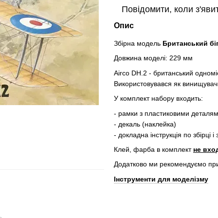
Повідомити, коли з'яви
Опис
Збірна модель
Британський біпл
Довжина моделі: 229 мм
Airco DH.2 - британський одном
Використовувався як винищувач п
У комплект набору входить:
- рамки з пластиковими деталям
- декаль (наклейка)
- докладна інструкція по збірці 
Клей, фарба в комплект
не вхо
Додатково ми рекомендуємо пр
Інструменти для моделізму