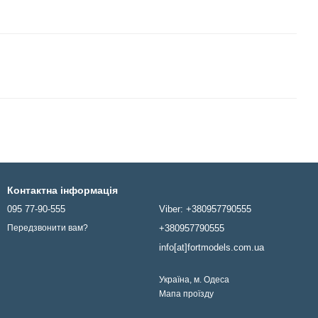
Контактна інформація
095 77-90-555
Viber: +380957790555
+380957790555
Передзвонити вам?
info[at]fortmodels.com.ua
Україна, м. Одеса
Мапа проїзду