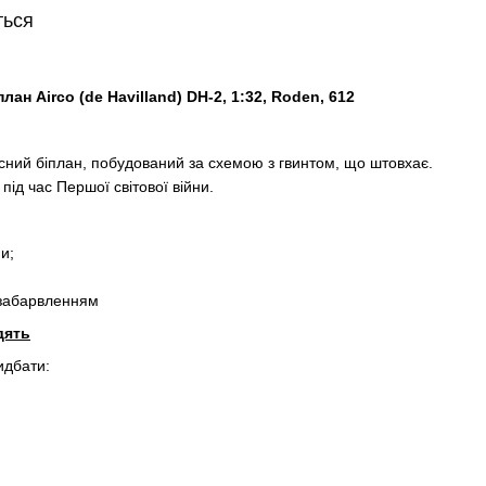
ться
ан Airco (de Havilland) DH-2, 1:32, Roden, 612
існий біплан, побудований за схемою з гвинтом, що штовхає.
ід час Першої світової війни.
и;
і забарвленням
дять
идбати: