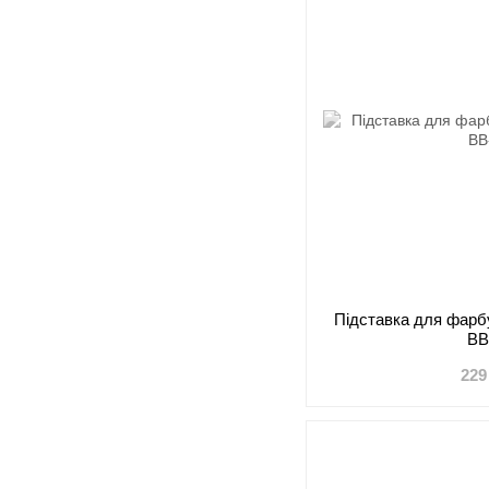
Підставка для фарб
BB
229