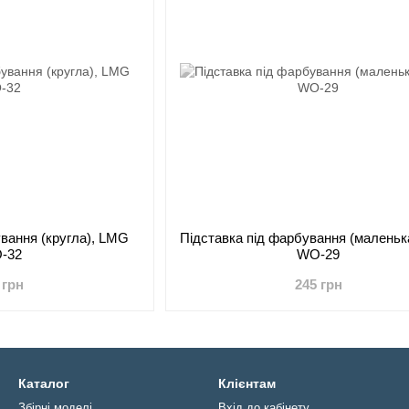
ування (кругла), LMG
Підставка під фарбування (маленьк
-32
WO-29
 грн
245 грн
Каталог
Клієнтам
Збірні моделі
Вхід до кабінету