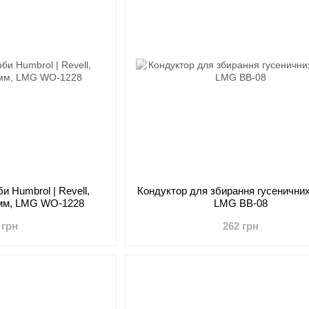
и Humbrol | Revell,
Кондуктор для збирання гусеничних 
 мм, LMG WO-1228
LMG BB-08
 грн
262 грн