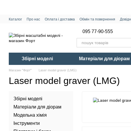
Перейти до основного контенту
Каталог
Про нас
Оплата і доставка
Обмін та повернення
Довідн
095 77-90-555
Збірні моделі
Матеріали для діорам
Магазин "Форт"
Laser model graver (LMG)
Laser model graver (LMG)
Збірні моделі
Матеріали для діорам
Модельна хімія
Інструменти