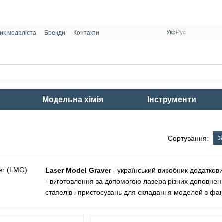
Укр
Рус
ик моделіста
Бренди
Контакти
Модельна хімія
Інструменти
з
Сортування:
Laser Model Graver
- український виробник додатков
- виготовлення за допомогою лазера різних доповнень
стапелів і пристосувань для складання моделей з фа