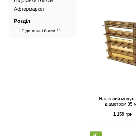
Підставки і бокси
Афтермаркет
Розділ
15
Підставки і бокси
Настінний модул
діаметром 35
1 159 грн
ХІТ