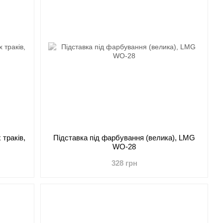
траків,
Підставка під фарбування (велика), LMG
WO-28
328 грн