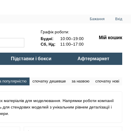
Бажання
Вхід
Графік роботи:
Мій кошик
Будні:
10:00–19:00
Сб, Нд:
11:00–17:00
Підставки і бокси
Афтермаркет
а популярністю
спочатку дешевше
за назвою
спочатку нові
их матеріалів для моделювання. Напрямки роботи компанії
 для стендових моделей з унікальним рівнем деталізації і
нери.