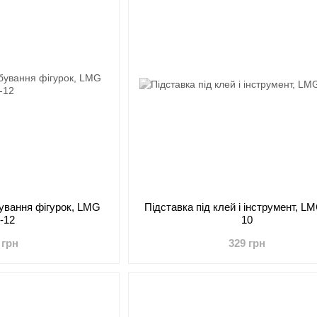
ування фігурок, LMG
Підставка під клей і інструмент, 
-12
10
 грн
329 грн