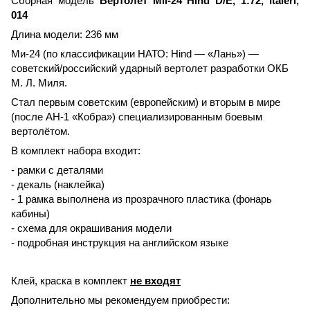
Сборная модель
Вертолет Mil-24 Hind D/E, 1:72, Italeri,
014
Длина модели: 236 мм
Ми-24 (по классификации НАТО: Hind — «Лань») —
советский/российский ударный вертолет разработки ОКБ
М. Л. Миля.
Стал первым советским (европейским) и вторым в мире
(после AH-1 «Кобра») специализированным боевым
вертолётом.
В комплект набора входит:
- рамки с деталями
- декаль (наклейка)
- 1 рамка выполнена из прозрачного пластика (фонарь
кабины)
- схема для окрашивания модели
- подробная инструкция на английском языке
Клей, краска в комплект
не входят
Дополнительно мы рекомендуем приобрести: