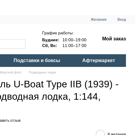
Желания
Вход
График работы:
Мой заказ
Будние:
10:00–19:00
Сб, Вс:
11:00–17:00
Подставки и боксы
Афтермаркет
Морской флот
Подводные лодки
ь U-Boat Type IIB (1939) -
дводная лодка, 1:144,
авить отзыв
В желания