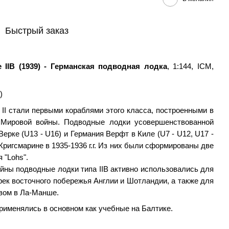
Быстрый заказ
e IIB (1939) - Германская подводная лодка
, 1:144, ICM,
а)
II стали первыми кораблями этого класса, построенными в
 Мировой войны. Подводные лодки усовершенствованной
Верке (U13 - U16) и Германия Верфт в Киле (U7 - U12, U17 -
Кригсмарине в 1935-1936 г.г. Из них были сформированы две
 "Lohs".
йны подводные лодки типа IIB активно использовались для
рек восточного побережья Англии и Шотландии, а также для
вом в Ла-Манше.
применялись в основном как учебные на Балтике.