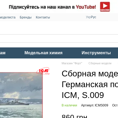
Укр
Рус
моделиста
Бренды
Контакты
рам
Модельная химия
Инструменты
Магазин "Форт"
Сборные модели
Сборная модел
Германская по
ICM, S.009
В наличии
Артикул: ICMS009
Ост
860 грн