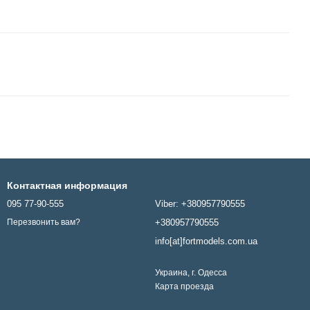
Контактная информация
095 77-90-555
Viber: +380957790555
+380957790555
Перезвонить вам?
info[at]fortmodels.com.ua
Украина, г. Одесса
Карта проезда