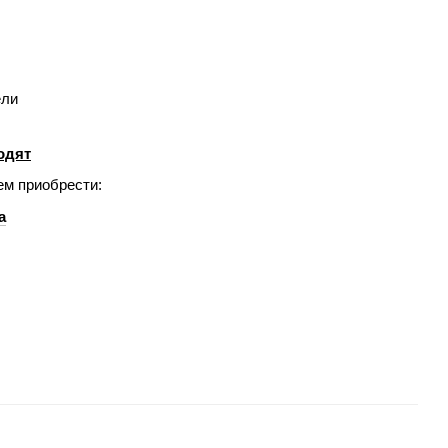
ели
одят
м приобрести:
а