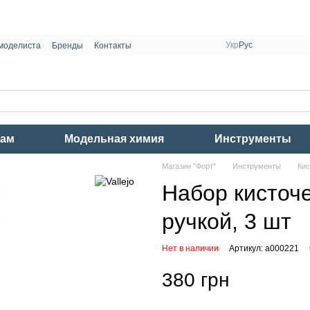
Укр
Рус
моделиста
Бренды
Контакты
рам
Модельная химия
Инструменты
Магазин "Форт"
Инструменты
Кис
Набор кисточе
ручкой, 3 шт
Нет в наличии
Артикул: a000221
380 грн