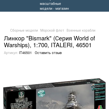
Сборные модели
Морской флот
Военные корабли
Линкор "Bismark" (Серия World of
Warships), 1:700, ITALERI, 46501
Артикул:
IT46501
Оставить отзыв