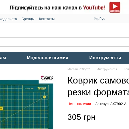
Укр
Рус
моделиста
Бренды
Контакты
рам
Модельная химия
Инструменты
Магазин "Форт"
Инструменты
Ков
Коврик самов
резки формата
Нет в наличии
Артикул: AX7902-A
305 грн