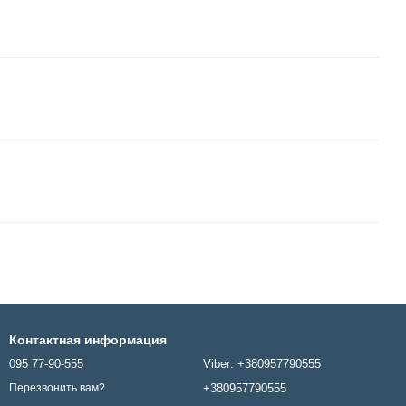
Контактная информация
095 77-90-555
Viber: +380957790555
+380957790555
Перезвонить вам?