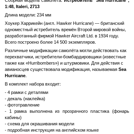
Сборная модель самолета:
Истребитель "Sea Hurricane",
1:48, Italeri, 2713
Длина модели: 234 мм
Хоукер Харрикейн (англ. Hawker Hurricane) — британский
одноместный истребитель времён Второй мировой войны,
разработанный фирмой Hawker Aircraft Ltd. в 1934 году.
Всего построено более 14 500 экземпляров.
Различные модификации самолёта могли действовать как
перехватчики, истребители-бомбардировщики (известные
также как «Hurribombers») и штурмовики. Для действия с
авианосцев существовала модификация, называемая
Sea
Hurricane
.
В комплект набора входит:
- 4 рамки с деталями
- декаль (наклейка)
- фототравление
- 1 рамка выполнена из прозрачного пластика (фонарь
кабины)
- схема для окрашивания модели
- подробная инструкция на английском языке