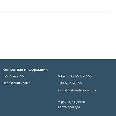
Контактная информация
095 77-90-555
Viber: +380957790555
+380957790555
Перезвонить вам?
info[at]fortmodels.com.ua
Украина, г. Одесса
Карта проезда