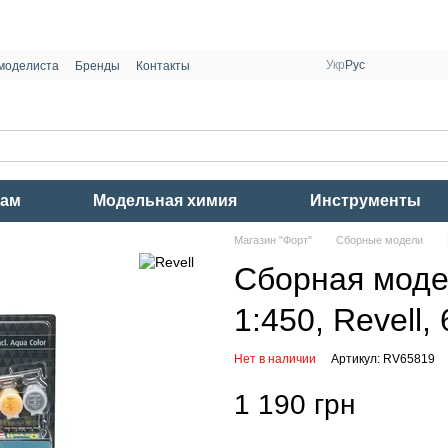
Укр
Рус
моделиста
Бренды
Контакты
рам
Модельная химия
Инструменты
Магазин "Форт"
Сборные модели
Сборная моде
1:450, Revell
Нет в наличии
Артикул: RV65819
1 190 грн