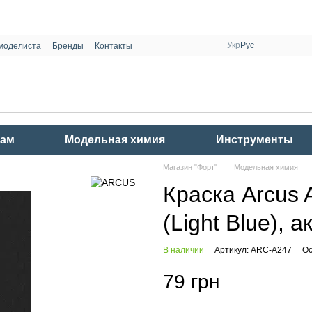
Укр
Рус
моделиста
Бренды
Контакты
рам
Модельная химия
Инструменты
Магазин "Форт"
Модельная химия
Краска Arcus
(Light Blue), 
В наличии
Артикул: ARC-A247
Ос
79 грн