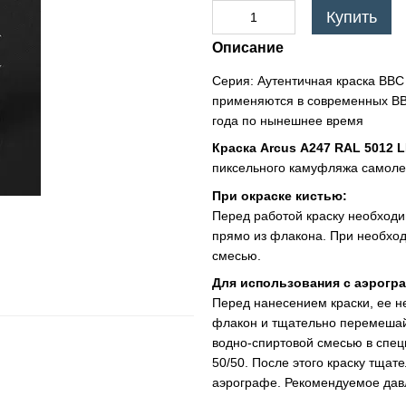
Купить
Описание
Серия: Аутентичная краска ВВС
применяются в современных ВВ
года по нынешнее время
Краска Arcus А
247 RAL 5012 L
пиксельного камуфляжа самоле
При окраске кистью:
Перед работой краску необходи
прямо из флакона. При необход
смесью.
Для использования с аэрогр
Перед нанесением краски, ее н
флакон и тщательно перемешайт
водно-спиртовой смесью в спец
50/50. После этого краску тщат
аэрографе. Рекомендуемое давл