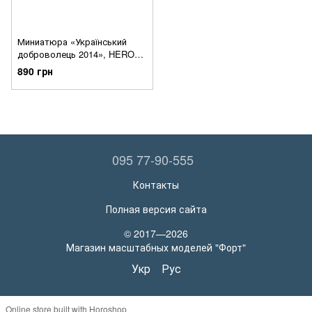
Миниатюра «Український
доброволець 2014», HERO
series, 1:16, MiniTEAM, H-001
890 грн
095 77-90-555
Контакты
Полная версия сайта
© 2017—2026
Магазин масштабных моделей "Форт"
Укр
Рус
Online store built with Horoshop