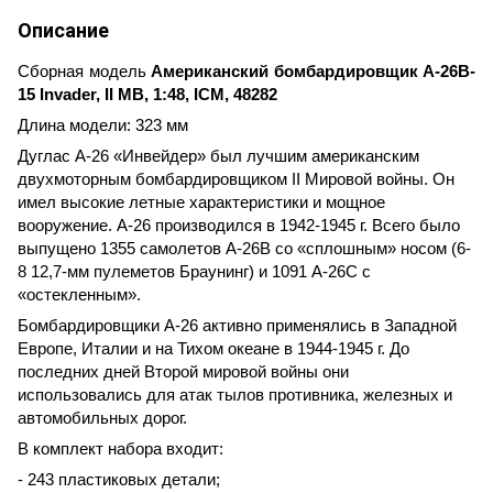
Описание
Сборная модель
Американский бомбардировщик A-26B-
15 Invader, ІІ МВ, 1:48, ICM, 48282
Длина модели: 323 мм
Дуглас А-26 «Инвейдер» был лучшим американским
двухмоторным бомбардировщиком II Мировой войны. Он
имел высокие летные характеристики и мощное
вооружение. А-26 производился в 1942-1945 г. Всего было
выпущено 1355 самолетов A-26B со «сплошным» носом (6-
8 12,7-мм пулеметов Браунинг) и 1091 A-26C с
«остекленным».
Бомбардировщики А-26 активно применялись в Западной
Европе, Италии и на Тихом океане в 1944-1945 г. До
последних дней Второй мировой войны они
использовались для атак тылов противника, железных и
автомобильных дорог.
В комплект набора входит:
- 243 пластиковых детали;