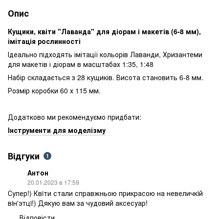
Опис
Кущики, квіти "Лаванда" для діорам і макетів (6-8 мм),
імітація рослинності
Ідеально підходять імітації кольорів Лаванди, Хризантеми
для макетів і діорам в масштабах 1:35, 1:48
Набір складається з 28 кущиків. Висота становить 6-8 мм.
Розмір коробки 60 х 115 мм.
Додатково ми рекомендуємо придбати:
Інструменти для моделізму
Відгуки
1
Антон
20.01.2023 в 17:59
Супер!) Квiти стали справжньою прикрасою на невеличкiй
вiн'этцi!) Дякую вам за чудовий аксесуар!
Відповісти