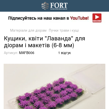
Матеріали для діорам
Пучки трави і кущі
Кущики, квіти "Лаванда" для
діорам і макетів (6-8 мм)
Артикул:
MAFB006
1 відгук